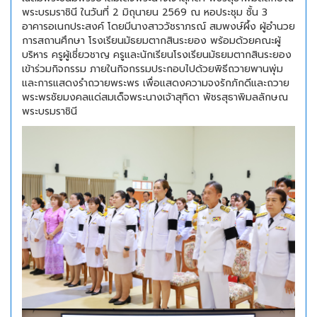
พระบรมราชินี ในวันที่ 2 มิถุนายน 2569 ณ หอประชุม ชั้น 3
อาคารอเนกประสงค์ โดยมีนางสาววัชราภรณ์ สมพงษ์ผึ้ง ผู้อำนวย
การสถานศึกษา โรงเรียนมัธยมตากสินระยอง พร้อมด้วยคณะผู้
บริหาร ครูผู้เชี่ยวชาญ ครูและนักเรียนโรงเรียนมัธยมตากสินระยอง
เข้าร่วมกิจกรรม ภายในกิจกรรมประกอบไปด้วยพิธีถวายพานพุ่ม
และการแสดงรำถวายพระพร เพื่อแสดงความจงรักภักดีและถวาย
พระพรชัยมงคลแด่สมเด็จพระนางเจ้าสุทิดา พัชรสุธาพิมลลักษณ
พระบรมราชินี