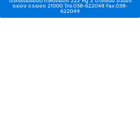
โรงเรียนมัธยมตากสินระยอง 222 หมู่ 2 ต.เชิงเนิน อ.เมือง
ระยอง จ.ระยอง 21000 โทร.038-622048 Fax.038-
622049