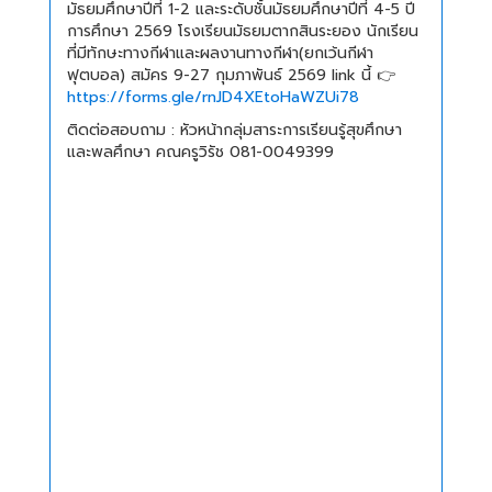
มัธยมศึกษาปีที่ 1-2 และระดับชั้นมัธยมศึกษาปีที่ 4-5 ปี
การศึกษา 2569 โรงเรียนมัธยมตากสินระยอง นักเรียน
ที่มีทักษะทางกีฬาและผลงานทางกีฬา(ยกเว้นกีฬา
ฟุตบอล) สมัคร 9-27 กุมภาพันธ์ 2569 link นี้ 👉
https://forms.gle/rnJD4XEtoHaWZUi78
ติดต่อสอบถาม : หัวหน้ากลุ่มสาระการเรียนรู้สุขศึกษา
และพลศึกษา คณครูวิรัช 081-0049399