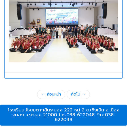
← ก่อนหน้า
ถัดไป →
โรงเรียนมัธยมตากสินระยอง 222 หมู่ 2 ต.เชิงเนิน อ.เมือง
ระยอง จ.ระยอง 21000 โทร.038-622048 Fax.038-
622049