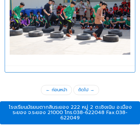
← ก่อนหน้า
ถัดไป →
โรงเรียนมัธยมตากสินระยอง 222 หมู่ 2 ต.เชิงเนิน อ.เมือง
ระยอง จ.ระยอง 21000 โทร.038-622048 Fax.038-
622049