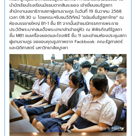
นำนักเรียนโรงเรียนมัธยมตากสินระยอง เข้าเยี่ยมชมรัฐสภา
สำนักงานเลขาธิการสภาผู้แทนราษฎร ในวันที่ 19 ธันวาคม 2568
เวลา 08.30 น. โดยคณะฯรับชมวีดิทัศน์ "อนิเมชั่นรัฐสภาไทย" ณ
ห้องบรรยายใหญ่ B1-1 ชั้น B1 จากนั้นเข้าชมนิทรรศการพระราช
ประวัติพระบาทสมเด็จพระปกเกล้าเจ้าอยู่หัว ณ พิพิธภัณฑ์รัฐสภา
ชั้น MB1 ชมเครื่องยอดและโถงพิธี ชั้น 11 และเข้าชมห้องประชุมสภา
ผู้แทนราษฎร ขอขอบคุณรูปภาพจาก Fackbook: คณะรัฐศาสตร์
และนิติศาสตร์ มหาวิทยาลัยบูรพา